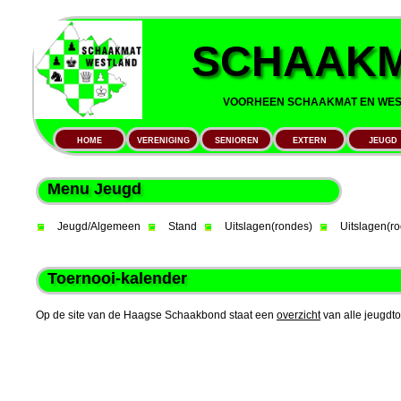
SCHAAKM
VOORHEEN SCHAAKMAT EN WEST
HOME
VERENIGING
SENIOREN
EXTERN
JEUGD
Menu Jeugd
Jeugd/Algemeen
Stand
Uitslagen(rondes)
Uitslagen(ro
Toernooi-kalender
Op de site van de Haagse Schaakbond staat een
overzicht
van alle jeugdto