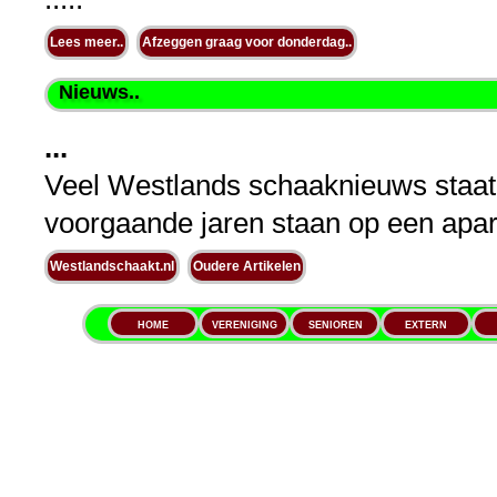
Lees meer..
Afzeggen graag voor donderdag..
Nieuws..
...
Veel Westlands schaaknieuws staat o
voorgaande jaren staan op een apart
Westlandschaakt.nl
Oudere Artikelen
HOME
VERENIGING
SENIOREN
EXTERN