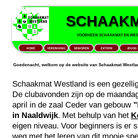
SCHAAKM
VOORHEEN SCHAAKMAT EN WEST
HOME
VERENIGING
SENIOREN
EXTERN
JEUGD
Goedenacht, welkom op de website van Schaakmat Westla
Schaakmat Westland is een gezellig
De clubavonden zijn op de maandag
april in de zaal Ceder van gebouw
"
in Naaldwijk
. Met behulp van het
K
eigen niveau. Voor beginners is er 
weg met het leren van dit mooie spe