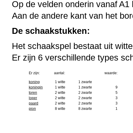
Op de velden onderin vanaf A1
Aan de andere kant van het bo
De schaakstukken:
Het schaakspel bestaat uit wit
Er zijn 6 verschillende types s
Er zijn:
aantal:
waarde:
koning
1 witte
1 zwarte
koningin
1 witte
1 zwarte
9
toren
2 witte
2 zwarte
5
loper
2 witte
2 zwarte
3
paard
2 witte
2 zwarte
3
pion
8 witte
8 zwarte
1