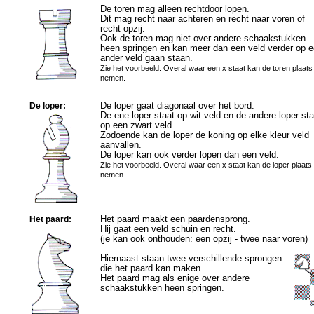
De toren mag alleen rechtdoor lopen.
Dit mag recht naar achteren en recht naar voren of
recht opzij.
Ook de toren mag niet over andere schaakstukken
heen springen en kan meer dan een veld verder op 
ander veld gaan staan.
Zie het voorbeeld. Overal waar een x staat kan de toren plaats
nemen.
De
loper
:
De loper gaat diagonaal over het bord.
De ene loper staat op wit veld en de andere loper sta
op een zwart veld.
Zodoende kan de loper de koning op elke kleur veld
aanvallen.
De loper kan ook verder lopen dan een veld.
Zie het voorbeeld. Overal waar een x staat kan de loper plaats
nemen.
Het
paard
:
Het paard maakt een paardensprong.
Hij gaat een veld schuin en recht.
(je kan ook onthouden: een opzij - twee naar voren)
Hiernaast staan twee verschillende sprongen
die het paard kan maken.
Het paard mag als enige over andere
schaakstukken heen springen.