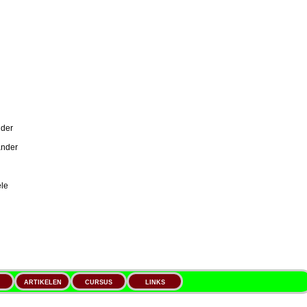
nder
ander
ele
ARTIKELEN
CURSUS
LINKS