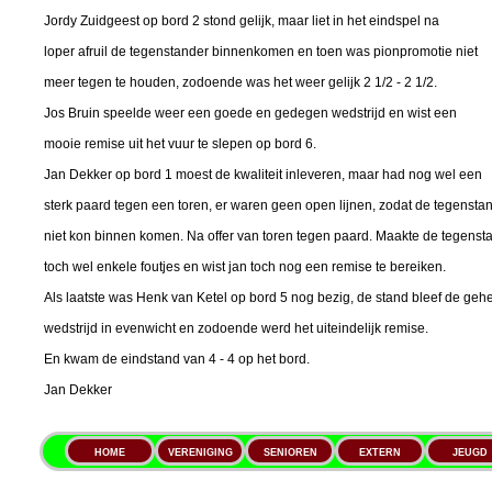
Jordy Zuidgeest op bord 2 stond gelijk, maar liet in het eindspel na
loper afruil de tegenstander binnenkomen en toen was pionpromotie niet
meer tegen te houden, zodoende was het weer gelijk 2 1/2 - 2 1/2.
Jos Bruin speelde weer een goede en gedegen wedstrijd en wist een
mooie remise uit het vuur te slepen op bord 6.
Jan Dekker op bord 1 moest de kwaliteit inleveren, maar had nog wel een
sterk paard tegen een toren, er waren geen open lijnen, zodat de tegensta
niet kon binnen komen. Na offer van toren tegen paard. Maakte de tegenst
toch wel enkele foutjes en wist jan toch nog een remise te bereiken.
Als laatste was Henk van Ketel op bord 5 nog bezig, de stand bleef de geh
wedstrijd in evenwicht en zodoende werd het uiteindelijk remise.
En kwam de eindstand van 4 - 4 op het bord.
Jan Dekker
HOME
VERENIGING
SENIOREN
EXTERN
JEUGD