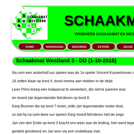
SCHAAKM
VOORHEEN SCHAAKMAT EN WEST
HOME
VERENIGING
SENIOREN
EXTERN
JEUGD
Schaakmat Westland 3 - DD (1-10-2018)
Na ruim een anderhalf uur spelen was de 1e speler Vincent Kuyvenhoven 
18 zetten klaar op bord 4, bood remise aan midden in de strijd.
Leen Prins kreeg een mataanval te verwerken, die niet te pareren was
en moest zijn tegenstander feliciteren op bord 8.
Karg Brunner die op bord 7 inviel, zette zijn tegenstander onder druk,
zo dat hij na ruim twee uur spelen Karg moest feliciteren met de zege.
Jan van den Ende op bord 3 bracht ons weer aan de leiding, hier werd teg
gesteld gerokeerd en Jan won via een
ondekbaar
mat.