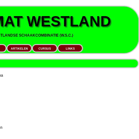
AT WESTLAND
LANDSE SCHAAKCOMBINATIE (W.S.C.)
ARTIKELEN
CURSUS
LINKS
na
en