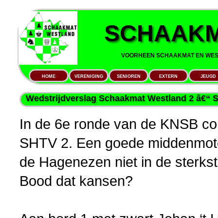
SCHAAKM
VOORHEEN SCHAAKMAT EN WEST
HOME
VERENIGING
SENIOREN
EXTERN
JEUGD
Wedstrijdverslag Schaakmat Westland 2 â€“ 
In de 6e ronde van de KNSB com
SHTV 2. Een goede middenmote
de Hagenezen niet in de sterkst
Bood dat kansen?