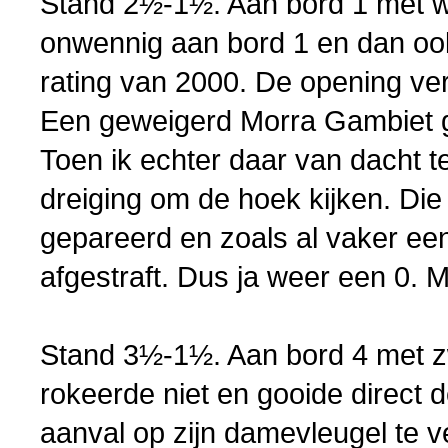
Stand 2½-1½. Aan bord 1 met wi
onwennig aan bord 1 en dan oo
rating van 2000. De opening verli
Een geweigerd Morra Gambiet gaf
Toen ik echter daar van dacht 
dreiging om de hoek kijken. Die 
gepareerd en zoals al vaker een
afgestraft. Dus ja weer een 0. 
Stand 3½-1½. Aan bord 4 met z
rokeerde niet en gooide direct 
aanval op zijn damevleugel te v