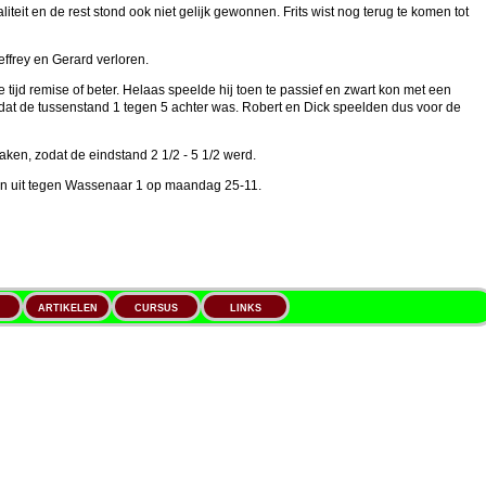
iteit en de rest stond ook niet gelijk gewonnen. Frits wist nog terug te komen tot
ffrey en Gerard verloren.
 tijd remise of beter. Helaas speelde hij toen te passief en zwart kon met een
odat de tussenstand 1 tegen 5 achter was. Robert en Dick speelden dus voor de
aken, zodat de eindstand 2 1/2 - 5 1/2 werd.
en uit tegen Wassenaar 1 op maandag 25-11.
ARTIKELEN
CURSUS
LINKS