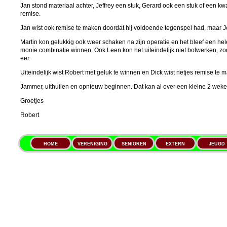
Jan stond materiaal achter, Jeffrey een stuk, Gerard ook een stuk of een kwal
remise.
Jan wist ook remise te maken doordat hij voldoende tegenspel had, maar Je
Martin kon gelukkig ook weer schaken na zijn operatie en het bleef een hele
mooie combinatie winnen. Ook Leen kon het uiteindelijk niet bolwerken, z
eer.
Uiteindelijk wist Robert met geluk te winnen en Dick wist netjes remise te m
Jammer, uithuilen en opnieuw beginnen. Dat kan al over een kleine 2 wek
Groetjes
Robert
HOME
VERENIGING
SENIOREN
EXTERN
JEUGD