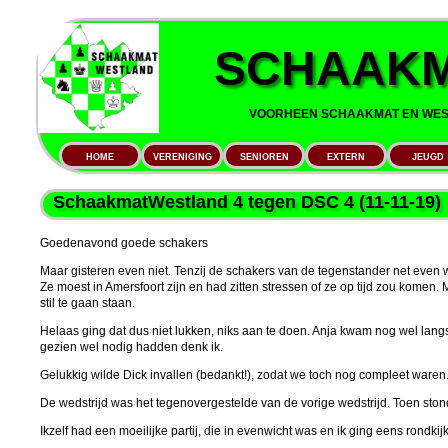
SCHAAKM
VOORHEEN SCHAAKMAT EN WEST
HOME
VERENIGING
SENIOREN
EXTERN
JEUGD
SchaakmatWestland 4 tegen DSC 4 (11-11-19)
Goedenavond goede schakers
Maar gisteren even niet. Tenzij de schakers van de tegenstander net even w
Ze moest in Amersfoort zijn en had zitten stressen of ze op tijd zou komen
stil te gaan staan.
Helaas ging dat dus niet lukken, niks aan te doen. Anja kwam nog wel langs
gezien wel nodig hadden denk ik.
Gelukkig wilde Dick invallen (bedankt!), zodat we toch nog compleet waren
De wedstrijd was het tegenovergestelde van de vorige wedstrijd. Toen stond 
Ikzelf had een moeilijke partij, die in evenwicht was en ik ging eens rondkij