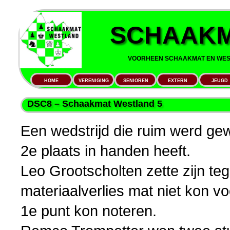
SCHAAKM
VOORHEEN SCHAAKMAT EN WEST
HOME
VERENIGING
SENIOREN
EXTERN
JEUGD
DSC8 – Schaakmat Westland 5
Een wedstrijd die ruim werd ge
2e plaats in handen heeft.
Leo Grootscholten zette zijn te
materiaalverlies mat niet kon v
1e punt kon noteren.