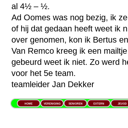
al 4½ – ½.
Ad Oomes was nog bezig, ik zei
of hij dat gedaan heeft weet ik 
over genomen, kon ik Bertus en
Van Remco kreeg ik een mailtje 
gebeurd weet ik niet. Zo werd 
voor het 5e team.
teamleider Jan Dekker
HOME
VERENIGING
SENIOREN
EXTERN
JEUGD