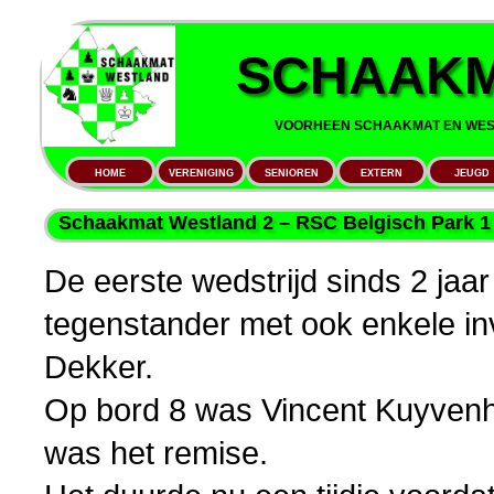
SCHAAKM
VOORHEEN SCHAAKMAT EN WEST
HOME
VERENIGING
SENIOREN
EXTERN
JEUGD
Schaakmat Westland 2 – RSC Belgisch Park 1
De eerste wedstrijd sinds 2 jaa
tegenstander met ook enkele inv
Dekker.
Op bord 8 was Vincent Kuyvenho
was het remise.