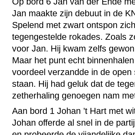
Op bord 6 Jan van der Ende me
Jan maakte zijn debuut in de KN
Spelend met zwart ontspon zich
tegengestelde rokades. Zoals z
voor Jan. Hij kwam zelfs gewon
Maar het punt echt binnenhalen i
voordeel verzandde in de open st
staan. Hij had geluk dat de teg
zetherhaling genoegen nam me
Aan bord 1 Johan ’t Hart met wit
Johan offerde al snel in de part
en probeerde de vijandelijke dame