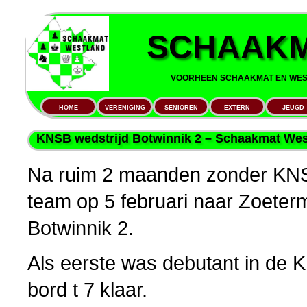
SCHAAKM
VOORHEEN SCHAAKMAT EN WEST
HOME
VERENIGING
SENIOREN
EXTERN
JEUGD
KNSB wedstrijd Botwinnik 2 – Schaakmat West
Na ruim 2 maanden zonder KNS
team op 5 februari naar Zoeter
Botwinnik 2.
Als eerste was debutant in de
bord t 7 klaar.