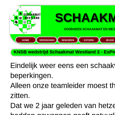
SCHAAKM
VOORHEEN SCHAAKMAT EN WEST
HOME
VERENIGING
SENIOREN
EXTERN
JEUGD
KNSB wedstrijd Schaakmat Westland 2 - EsPion
Eindelijk weer eens een schaakw
beperkingen.
Alleen onze teamleider moest th
zitten.
Dat we 2 jaar geleden van hetze