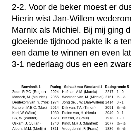
2-2. Voor de beker moest er du
Hierin wist Jan-Willem wederom
Marnix als Michiel. Bij mij ging d
gloeiende tijdnood pakte ik a te
een dame te winnen en even lat
3-1 nederlaag dus en een zware
Botwinnik 1
Rating
Schaakmat Westland 1
Rating
ronde 5
Zoun, R.P.C. (Rogier)
2024
Hofman, A.M. (Marnix)
2217
1 - 0
Manoch, M. (Maurice)
2056
Woerden van, M. (Michiel)
2161
½ - ½
Deutekom van, Y. (Yde)
1974
Jong de, J.W. (Jan-Willem)
2414
0 - 1
Kanbier, M.B.C. (Max)
2014
Dijk van, T.A. (Timon)
2091
½ - ½
Kort, W. (Wilco)
1930
Putten van, H. (Henk)
2049
0 - 1
Bik, W. (Wouter)
1923
Brasser, P. (Paul)
1978
1 - 0
Oskam, J. (Julian)
1740
Kindt, M.R.J. (Manfred)
2077
½ - ½
Albers, M.M. (Merlijn)
1811
Vreugdenhil, F. (Frans)
1836
½ - ½