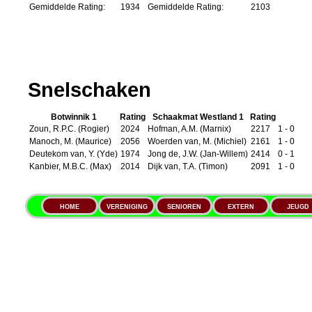
Gemiddelde Rating:
1934
Gemiddelde Rating:
2103
Snelschaken
Botwinnik 1
Rating
Schaakmat Westland 1
Rating
Zoun, R.P.C. (Rogier)
2024
Hofman, A.M. (Marnix)
2217
1 - 0
Manoch, M. (Maurice)
2056
Woerden van, M. (Michiel)
2161
1 - 0
Deutekom van, Y. (Yde)
1974
Jong de, J.W. (Jan-Willem)
2414
0 - 1
Kanbier, M.B.C. (Max)
2014
Dijk van, T.A. (Timon)
2091
1 - 0
HOME
VERENIGING
SENIOREN
EXTERN
JEUGD