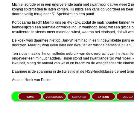
Michiel zorgde er in een enerverende partij met zwart voor dat we weer 2 
koning spitsroeden te laten komen. Hij miste een kans op voordeel en toe
daarna veilig terug naar f7. Spektakel en een punt!
Kort daarna bracht Marnix ons op 4½ - 1½, zodat de matchpunten binnen wa
bemoeilijkten een normale ontwikkeling. In wanhoop sloeg wit een giftige p
resulteerde in steeds meer materiaalwinst, waarna het eindspel, dat wit w
De koek was daarmee niet op. Jan-Willem had in een ingewikkelde partij e
doorzien. Maar hij won even later een kwaliteit en wist de dames te ruilen
Ten slotte maakte Timon volledig gebruik van de overdracht van het teamlei
ongeveer een minuut hadden. Timon stond met zwart lange tijd wat moeilijk
kwaliteit, sloeg de aanval van wit af en bracht zo de wat geflatteerde einds
Daarmee is de spanning in de titelstrijd in de HSB-hoofdklasse geheel teru
Auteur: Henk van Putten
HOME
VERENIGING
SENIOREN
EXTERN
JEUGD