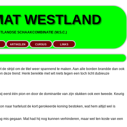
AT WESTLAND
LANDSE SCHAAKCOMBINATIE (W.S.C.)
ARTIKELEN
CURSUS
LINKS
t de strijd om de titel weer spannend te maken. Aan alle borden brandde dan ook
n deze trend: Henk bereikte met wit niets tegen een toch licht dubieuze
hij eerst één pion en door de dominantie van zijn stukken ook een tweede. Keurig
n naar hartelust de kort gerokeerde koning bestoken, wat hem altijd wel is
ng mis gegaan. Mat had hij nog kunnen verhinderen, maar wel ten koste van een