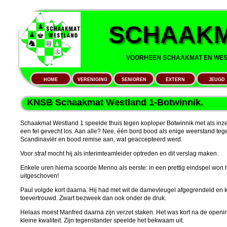
SCHAAKM
VOORHEEN SCHAAKMAT EN WEST
HOME
VERENIGING
SENIOREN
EXTERN
JEUGD
KNSB Schaakmat Westland 1-Botwinnik.
Schaakmat Westland 1 speelde thuis tegen koploper Botwinnik met als inze
een fel gevecht los. Aan alle? Nee, één bord bood als enige weerstand tege
Scandinaviër en bood remise aan, wat geaccepteerd werd.
Voor straf mocht hij als interimteamleider optreden en dit verslag maken.
Enkele uren hierna scoorde Menno als eerste: in een prettig eindspel won 
uitgeschoven!
Paul volgde kort daarna. Hij had met wit de damevleugel afgegrendeld en ko
toevertrouwd. Zwart bezweek dan ook onder de druk.
Helaas moest Manfred daarna zijn verzet staken. Het was kort na de openi
kleine kwaliteit. Zijn tegenstander speelde het bekwaam uit.