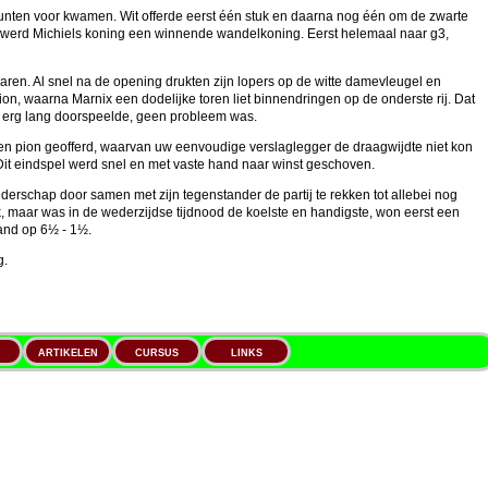
punten voor kwamen. Wit offerde eerst één stuk en daarna nog één om de zwarte
n werd Michiels koning een winnende wandelkoning. Eerst helemaal naar g3,
ren. Al snel na de opening drukten zijn lopers op de witte damevleugel en
ion, waarna Marnix een dodelijke toren liet binnendringen op de onderste rij. Dat
el erg lang doorspeelde, geen probleem was.
en pion geofferd, waarvan uw eenvoudige verslaglegger de draagwijdte niet kon
. Dit eindspel werd snel en met vaste hand naar winst geschoven.
derschap door samen met zijn tegenstander de partij te rekken tot allebei nog
, maar was in de wederzijdse tijdnood de koelste en handigste, won eerst een
tand op 6½ - 1½.
g.
ARTIKELEN
CURSUS
LINKS