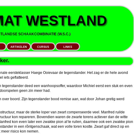
AT WESTLAND
LANDSE SCHAAKCOMBINATIE (W.S.C.)
ARTIKELEN
CURSUS
LINKS
ker.
finale eersteklasser Haege Ooievaar de tegenstander. Het zag er de hele avond
l iets geflatteerd.
jn tegenstander deed een wanhoopsoffer, waardoor Michiel eerst een stuk en even
at doorspelen geen zin meer had.
 over boord. Zijn tegenstander bood remise aan, wat door Johan gretig werd
enstructuur, maar de sterke loper van zwart compenseerde veel. Manfred ruilde
ructuur kon repareren. Bovendien waren de zwarte torens actiever dan de witte
anfred kon even later een zwakke pion af te ruilen, daarmee ook een zwakke pion
enstander in een rõntgenschaak, wat een volle toren kostte. Zwart gaf direct op en
t meer risico kon nemen.