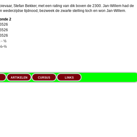
oievaar, Stefan Bekker, met een rating van dik boven de 2300. Jan-Willem had de
d. In wederzijdse tijdnood, bezweek de zwarte stelling toch en won Jan-Willem.
onde 2
6526
6526
6526
 - ½
½-½
ARTIKELEN
CURSUS
LINKS