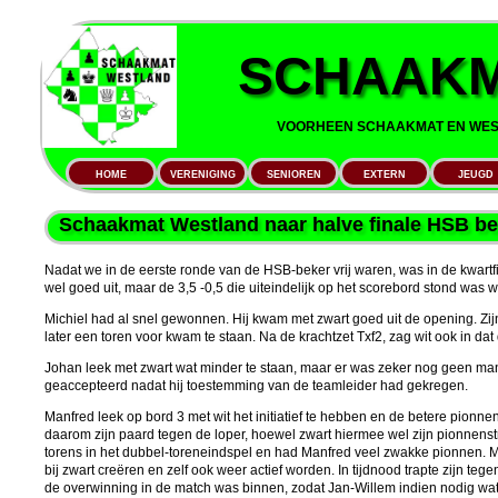
SCHAAKM
VOORHEEN SCHAAKMAT EN WEST
HOME
VERENIGING
SENIOREN
EXTERN
JEUGD
Schaakmat Westland naar halve finale HSB be
Nadat we in de eerste ronde van de HSB-beker vrij waren, was in de kwart
wel goed uit, maar de 3,5 -0,5 die uiteindelijk op het scorebord stond was we
Michiel had al snel gewonnen. Hij kwam met zwart goed uit de opening. Zi
later een toren voor kwam te staan. Na de krachtzet Txf2, zag wit ook in d
Johan leek met zwart wat minder te staan, maar er was zeker nog geen man
geaccepteerd nadat hij toestemming van de teamleider had gekregen.
Manfred leek op bord 3 met wit het initiatief te hebben en de betere pionn
daarom zijn paard tegen de loper, hoewel zwart hiermee wel zijn pionnenst
torens in het dubbel-toreneindspel en had Manfred veel zwakke pionnen. M
bij zwart creëren en zelf ook weer actief worden. In tijdnood trapte zijn teg
de overwinning in de match was binnen, zodat Jan-Willem indien nodig wa