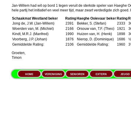
Jan-Willem had wit op bord 1 tegen veruit de sterkste speler van Haeghe O
hele partij het initiatief en veel meer tijd, maar zwart verdedigde zich goe
Schaakmat Westland beker
Rating
Haeghe Ooievaar beker
Rating
R
Jong de, J.W. (Jan-Willem)
2391
Bekker, S. (Stefan)
2333
3
Woerden van, M. (Michiel)
2166
Orsouw van, T.F. (Theo)
1921
3
Kindt, M.R.J. (Manfred)
1990
Huizen van, H. (Henk)
1898
3
Voorberg, J.P. (Johan)
1876
Nierop, D. (Dominique)
1686
½
Gemiddelde Rating:
2106
Gemiddelde Rating:
1960
3
Groeten,
Timon
HOME
VERENIGING
SENIOREN
EXTERN
JEUGD