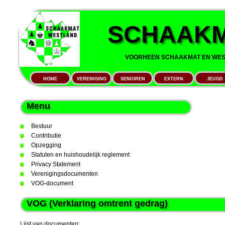
SCHAAKM
VOORHEEN SCHAAKMAT EN WEST
HOME
VERENIGING
SENIOREN
EXTERN
JEUGD
Menu
Bestuur
Contributie
Opzegging
Statuten en huishoudelijk reglement
Privacy Statement
Verenigingsdocumenten
VOG-document
VOG (Verklaring omtrent gedrag)
Lijst van documenten: