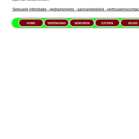
Seksuele intimidatie - gedragsregels - aannamebeleid - vertrouwenscontac
HOME
VERENIGING
SENIOREN
EXTERN
JEUGD